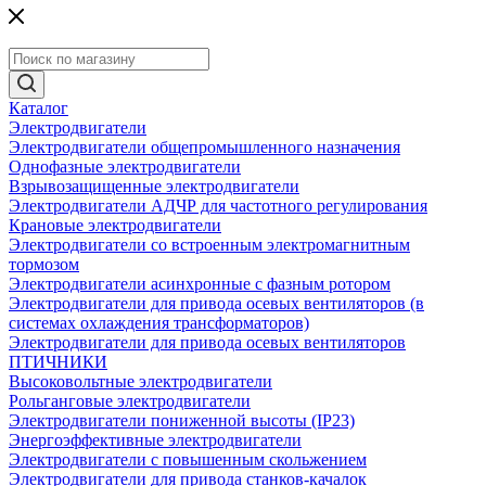
Каталог
Электродвигатели
Электродвигатели общепромышленного назначения
Однофазные электродвигатели
Взрывозащищенные электродвигатели
Электродвигатели АДЧР для частотного регулирования
Крановые электродвигатели
Электродвигатели со встроенным электромагнитным
тормозом
Электродвигатели асинхронные с фазным ротором
Электродвигатели для привода осевых вентиляторов (в
системах охлаждения трансформаторов)
Электродвигатели для привода осевых вентиляторов
ПТИЧНИКИ
Высоковольтные электродвигатели
Рольганговые электродвигатели
Электродвигатели пониженной высоты (IP23)
Энергоэффективные электродвигатели
Электродвигатели с повышенным скольжением
Электродвигатели для привода станков-качалок