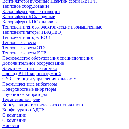
Вентиляторы кухонные Практик серии КВПРП
Тепловое оборудование
Калориферы для вентиляции
Калориферы КСк водяные
Калориферы КПСк паровые
Тепловентиляторы электрические промышленные
Тепловентиляторы ТВК(ТВО)
Тепловентиляторы КЭВ
Тепловые завесы
Тепловые завесы ЭТЗ
Тепловые завесы КЭВ
Производство оборудования специсполнения
Дополнительное оборудование
Электромагнитные тормоза
Провод ВПП водопогружной
СУЗ – станции управления к насосам
Промышленные вибраторы
Поверхностные вибраторы
Глубинные вибраторы
Термисторное реле
Консультация технического специалиста
Конфигуратор АДЧР
О компании
О компании
Новости