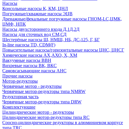
Насосы
Консольные насосы К, КМ, ЦНЛ
Погружные/скважные насосы ЭЦВ
Дренажные/фекальные погружные насосы ГНОМ-LC,ЦМК,
ЦМФ, НПК
Насосы двухстороннего входа Д,1Д,2Д
Насосы для сточных вод СМ,СД
Шестерёные насосы Ш, НМШ, НБ, ДС-125, Г, БГ
In-line насосы TD, CDM(F)
Повысительные насосы/горизонтальные насосы ЦНС, ЦНСГ
Химические насосы АХ,АХО, Х, ХМ
Вакуумные насосы ВВН
Вихревые насосы ВК, ВКС
Самовсасывающие насосы АНС
Прочие насосы
Мотор-редукторы
Червячные мотор - редукторы
Червячные мотор-редукторы типа NMRW
Редукторная часть
Червячные мотор-редукторы типа DRW
Комплектующие
Цилиндрические мотор - редукторы
Цилиндрические мотор-редукторы типа RC
Соосно-цилиндрические редукторы в алюминиевом корпусе
типа TRC