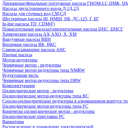
Дренажные/фекальные погружные насосы ГНОМ-LC,ЦМК, 
Насосы двухстороннего входа Д,1Д,2Д
Насосы для сточных вод СМ,СД
Шестерёные насосы Ш, НМШ, НБ, ДС-125, Г, БГ
In-line насосы TD, CDM(F)
Повысительные насосы/горизонтальные насосы ЦНС, ЦНСГ
Химические насосы АХ,АХО, Х, ХМ
Вакуумные насосы ВВН
Вихревые насосы ВК, ВКС
Самовсасывающие насосы АНС
Прочие насосы
Мотор-редукторы
Червячные мотор - редукторы
Червячные мотор-редукторы типа NMRW
Редукторная часть
Червячные мотор-редукторы типа DRW
Комплектующие
Цилиндрические мотор - редукторы
Цилиндрические мотор-редукторы типа RC
Соосно-цилиндрические редукторы в алюминиевом корпусе т
Цилиндрические мотор-редукторы типа FC
Коническо цилиндрические мотор - редукторы
Цилиндрические приставки PC
Вариаторы
Распределение и управление электроэнергией