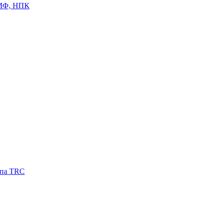
ЦМФ, НПК
ипа TRC