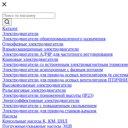
Каталог
Электродвигатели
Электродвигатели общепромышленного назначения
Однофазные электродвигатели
Взрывозащищенные электродвигатели
Электродвигатели АДЧР для частотного регулирования
Крановые электродвигатели
Электродвигатели со встроенным электромагнитным тормозом
Электродвигатели асинхронные с фазным ротором
Электродвигатели для привода осевых вентиляторов (в систем
Электродвигатели для привода осевых вентиляторов ПТИЧН
Высоковольтные электродвигатели
Рольганговые электродвигатели
Электродвигатели пониженной высоты (IP23)
Энергоэффективные электродвигатели
Электродвигатели с повышенным скольжением
Электродвигатели для привода станков-качалок
Насосы
Консольные насосы К, КМ, ЦНЛ
Погружные/скважные насосы ЭЦВ