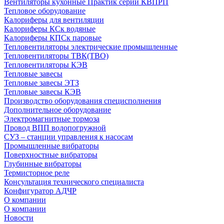
Вентиляторы кухонные Практик серии КВПРП
Тепловое оборудование
Калориферы для вентиляции
Калориферы КСк водяные
Калориферы КПСк паровые
Тепловентиляторы электрические промышленные
Тепловентиляторы ТВК(ТВО)
Тепловентиляторы КЭВ
Тепловые завесы
Тепловые завесы ЭТЗ
Тепловые завесы КЭВ
Производство оборудования специсполнения
Дополнительное оборудование
Электромагнитные тормоза
Провод ВПП водопогружной
СУЗ – станции управления к насосам
Промышленные вибраторы
Поверхностные вибраторы
Глубинные вибраторы
Термисторное реле
Консультация технического специалиста
Конфигуратор АДЧР
О компании
О компании
Новости