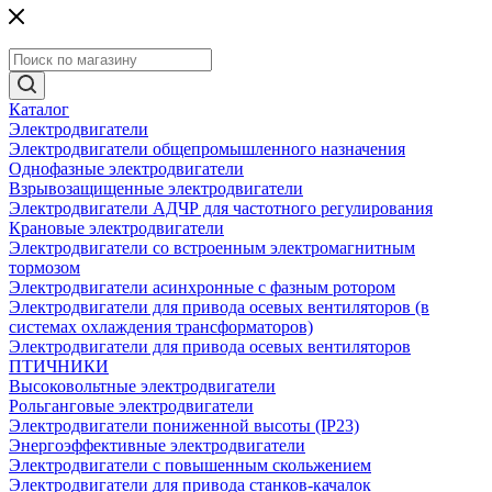
Каталог
Электродвигатели
Электродвигатели общепромышленного назначения
Однофазные электродвигатели
Взрывозащищенные электродвигатели
Электродвигатели АДЧР для частотного регулирования
Крановые электродвигатели
Электродвигатели со встроенным электромагнитным
тормозом
Электродвигатели асинхронные с фазным ротором
Электродвигатели для привода осевых вентиляторов (в
системах охлаждения трансформаторов)
Электродвигатели для привода осевых вентиляторов
ПТИЧНИКИ
Высоковольтные электродвигатели
Рольганговые электродвигатели
Электродвигатели пониженной высоты (IP23)
Энергоэффективные электродвигатели
Электродвигатели с повышенным скольжением
Электродвигатели для привода станков-качалок