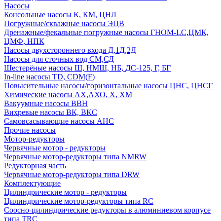
Насосы
Консольные насосы К, КМ, ЦНЛ
Погружные/скважные насосы ЭЦВ
Дренажные/фекальные погружные насосы ГНОМ-LC,ЦМК,
ЦМФ, НПК
Насосы двухстороннего входа Д,1Д,2Д
Насосы для сточных вод СМ,СД
Шестерёные насосы Ш, НМШ, НБ, ДС-125, Г, БГ
In-line насосы TD, CDM(F)
Повысительные насосы/горизонтальные насосы ЦНС, ЦНСГ
Химические насосы АХ,АХО, Х, ХМ
Вакуумные насосы ВВН
Вихревые насосы ВК, ВКС
Самовсасывающие насосы АНС
Прочие насосы
Мотор-редукторы
Червячные мотор - редукторы
Червячные мотор-редукторы типа NMRW
Редукторная часть
Червячные мотор-редукторы типа DRW
Комплектующие
Цилиндрические мотор - редукторы
Цилиндрические мотор-редукторы типа RC
Соосно-цилиндрические редукторы в алюминиевом корпусе
типа TRC