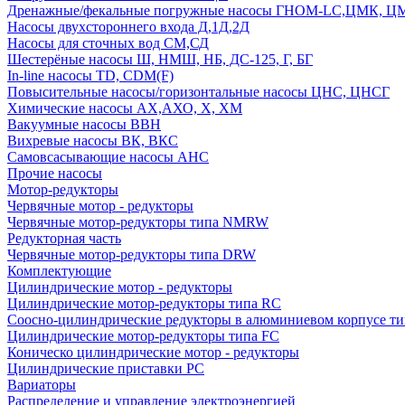
Дренажные/фекальные погружные насосы ГНОМ-LC,ЦМК, 
Насосы двухстороннего входа Д,1Д,2Д
Насосы для сточных вод СМ,СД
Шестерёные насосы Ш, НМШ, НБ, ДС-125, Г, БГ
In-line насосы TD, CDM(F)
Повысительные насосы/горизонтальные насосы ЦНС, ЦНСГ
Химические насосы АХ,АХО, Х, ХМ
Вакуумные насосы ВВН
Вихревые насосы ВК, ВКС
Самовсасывающие насосы АНС
Прочие насосы
Мотор-редукторы
Червячные мотор - редукторы
Червячные мотор-редукторы типа NMRW
Редукторная часть
Червячные мотор-редукторы типа DRW
Комплектующие
Цилиндрические мотор - редукторы
Цилиндрические мотор-редукторы типа RC
Соосно-цилиндрические редукторы в алюминиевом корпусе т
Цилиндрические мотор-редукторы типа FC
Коническо цилиндрические мотор - редукторы
Цилиндрические приставки PC
Вариаторы
Распределение и управление электроэнергией