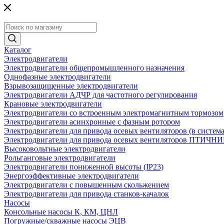
Каталог
Электродвигатели
Электродвигатели общепромышленного назначения
Однофазные электродвигатели
Взрывозащищенные электродвигатели
Электродвигатели АДЧР для частотного регулирования
Крановые электродвигатели
Электродвигатели со встроенным электромагнитным тормозом
Электродвигатели асинхронные с фазным ротором
Электродвигатели для привода осевых вентиляторов (в систем
Электродвигатели для привода осевых вентиляторов ПТИЧН
Высоковольтные электродвигатели
Рольганговые электродвигатели
Электродвигатели пониженной высоты (IP23)
Энергоэффективные электродвигатели
Электродвигатели с повышенным скольжением
Электродвигатели для привода станков-качалок
Насосы
Консольные насосы К, КМ, ЦНЛ
Погружные/скважные насосы ЭЦВ