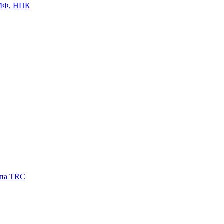
ЦМФ, НПК
ипа TRC