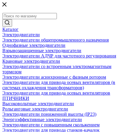
Каталог
Электродвигатели
Электродвигатели общепромышленного назначения
Однофазные электродвигатели
Взрывозащищенные электродвигатели
Электродвигатели АДЧР для частотного регулирования
Крановые электродвигатели
Электродвигатели со встроенным электромагнитным
тормозом
Электродвигатели асинхронные с фазным ротором
Электродвигатели для привода осевых вентиляторов (в
системах охлаждения трансформаторов)
Электродвигатели для привода осевых вентиляторов
ПТИЧНИКИ
Высоковольтные электродвигатели
Рольганговые электродвигатели
Электродвигатели пониженной высоты (IP23)
Энергоэффективные электродвигатели
Электродвигатели с повышенным скольжением
Электродвигатели для привода станков-качалок