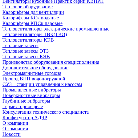
Вентиляторы кухонные Практик серии КВПРП
Тепловое оборудование
Калориферы для вентиляции
Калориферы КСк водяные
Калориферы КПСк паровые
Тепловентиляторы электрические промышленные
Тепловентиляторы ТВК(ТВО)
Тепловентиляторы КЭВ
Тепловые завесы
Тепловые завесы ЭТЗ
Тепловые завесы КЭВ
Производство оборудования специсполнения
Дополнительное оборудование
Электромагнитные тормоза
Провод ВПП водопогружной
СУЗ – станции управления к насосам
Промышленные вибраторы
Поверхностные вибраторы
Глубинные вибраторы
Термисторное реле
Консультация технического специалиста
Конфигуратор АДЧР
О компании
О компании
Новости