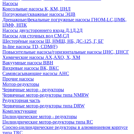
Насосы
Консольные насосы К, КМ, ЦНЛ
Погружные/скважные насосы ЭЦВ
Дренажные/фекальные погружные насосы ГНОМ-LC,ЦМК,
ЦМФ, НПК
Насосы двухстороннего входа Д,1Д,2Д
Насосы для сточных вод СМ,СД
Шестерёные насосы Ш, НМШ, НБ, ДС-125, Г, БГ
In-line насосы TD, CDM(F)
Повысительные насосы/горизонтальные насосы ЦНС, ЦНСГ
Химические насосы АХ,АХО, Х, ХМ
Вакуумные насосы ВВН
Вихревые насосы ВК, ВКС
Самовсасывающие насосы АНС
Прочие насосы
Мотор-редукторы
Червячные мотор - редукторы
Червячные мотор-редукторы типа NMRW
Редукторная часть
Червячные мотор-редукторы типа DRW
Комплектующие
Цилиндрические мотор - редукторы
Цилиндрические мотор-редукторы типа RC
Соосно-цилиндрические редукторы в алюминиевом корпусе
типа TRC