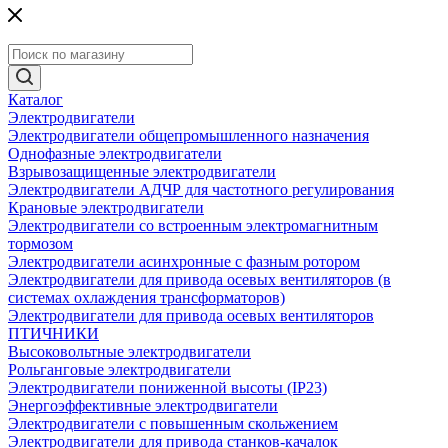
Каталог
Электродвигатели
Электродвигатели общепромышленного назначения
Однофазные электродвигатели
Взрывозащищенные электродвигатели
Электродвигатели АДЧР для частотного регулирования
Крановые электродвигатели
Электродвигатели со встроенным электромагнитным
тормозом
Электродвигатели асинхронные с фазным ротором
Электродвигатели для привода осевых вентиляторов (в
системах охлаждения трансформаторов)
Электродвигатели для привода осевых вентиляторов
ПТИЧНИКИ
Высоковольтные электродвигатели
Рольганговые электродвигатели
Электродвигатели пониженной высоты (IP23)
Энергоэффективные электродвигатели
Электродвигатели с повышенным скольжением
Электродвигатели для привода станков-качалок