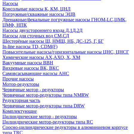
Насосы
Консольные насосы К, КМ, ЦНЛ
Погружные/скважные насосы ЭЦВ
Дренажные/фекальные погружные насосы ГНОМ-LC,ЦМК,
ЦМФ, НПК
Насосы двухстороннего входа Д,1Д,2Д
Насосы для сточных вод СМ,СД
Шестерёные насосы Ш, НМШ, НБ, ДС-125, Г, БГ
In-line насосы TD, CDM(F)
Повысительные насосы/горизонтальные насосы ЦНС, ЦНСГ
Химические насосы АХ,АХО, Х, ХМ
Вакуумные насосы ВВН
Вихревые насосы ВК, ВКС
Самовсасывающие насосы АНС
Прочие насосы
Мотор-редукторы
Червячные мотор - редукторы
Червячные мотор-редукторы типа NMRW
Редукторная часть
Червячные мотор-редукторы типа DRW
Комплектующие
Цилиндрические мотор - редукторы
Цилиндрические мотор-редукторы типа RC
Соосно-цилиндрические редукторы в алюминиевом корпусе
типа TRC