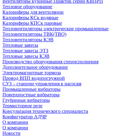
Вентиляторы кухонные Практик серии КВПРП
Тепловое оборудование
Калориферы для вентиляции
Калориферы КСк водяные
Калориферы КПСк паровые
Тепловентиляторы электрические промышленные
Тепловентиляторы ТВК(ТВО)
Тепловентиляторы КЭВ
Тепловые завесы
Тепловые завесы ЭТЗ
Тепловые завесы КЭВ
Производство оборудования специсполнения
Дополнительное оборудование
Электромагнитные тормоза
Провод ВПП водопогружной
СУЗ – станции управления к насосам
Промышленные вибраторы
Поверхностные вибраторы
Глубинные вибраторы
Термисторное реле
Консультация технического специалиста
Конфигуратор АДЧР
О компании
О компании
Новости