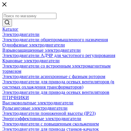
Каталог
Электродвигатели
Электродвигатели общепромышленного назначения
Однофазные электродвигатели
Взрывозащищенные электродвигатели
Электродвигатели АДЧР для частотного регулирования
Крановые электродвигатели
Электродвигатели со встроенным электромагнитным
тормозом
Электродвигатели асинхронные с фазным ротором
Электродвигатели для привода осевых вентиляторов (в
системах охлаждения трансформаторов)
Электродвигатели для привода осевых вентиляторов
ПТИЧНИКИ
Высоковольтные электродвигатели
Рольганговые электродвигатели
Электродвигатели пониженной высоты (IP23)
Энергоэффективные электродвигатели
Электродвигатели с повышенным скольжением
Электродвигатели для привода станков-качалок