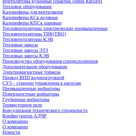
Вентиляторы кухонные Практик серии КВПРП
Тепловое оборудование
Калориферы для вентиляции
Калориферы КСк водяные
Калориферы КПСк паровые
Тепловентиляторы электрические промышленные
Тепловентиляторы ТВК(ТВО)
Тепловентиляторы КЭВ
Тепловые завесы
Тепловые завесы ЭТЗ
Тепловые завесы КЭВ
Производство оборудования специсполнения
Дополнительное оборудование
Электромагнитные тормоза
Провод ВПП водопогружной
СУЗ – станции управления к насосам
Промышленные вибраторы
Поверхностные вибраторы
Глубинные вибраторы
Термисторное реле
Консультация технического специалиста
Конфигуратор АДЧР
О компании
О компании
Новости