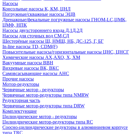
Насосы
Консольные насосы К, КМ, ЦНЛ
Погружные/скважные насосы ЭЦВ
Дренажные/фекальные погружные насосы ГНОМ-LC,ЦМК,
ЦМФ, НПК
Насосы двухстороннего входа Д,1Д,2Д
Насосы для сточных вод СМ,СД
Шестерёные насосы Ш, НМШ, НБ, ДС-125, Г, БГ
In-line насосы TD, CDM(F)
Повысительные насосы/горизонтальные насосы ЦНС, ЦНСГ
Химические насосы АХ,АХО, Х, ХМ
Вакуумные насосы ВВН
Вихревые насосы ВК, ВКС
Самовсасывающие насосы АНС
Прочие насосы
Мотор-редукторы
Червячные мотор - редукторы
Червячные мотор-редукторы типа NMRW
Редукторная часть
Червячные мотор-редукторы типа DRW
Комплектующие
Цилиндрические мотор - редукторы
Цилиндрические мотор-редукторы типа RC
Соосно-цилиндрические редукторы в алюминиевом корпусе
типа TRC