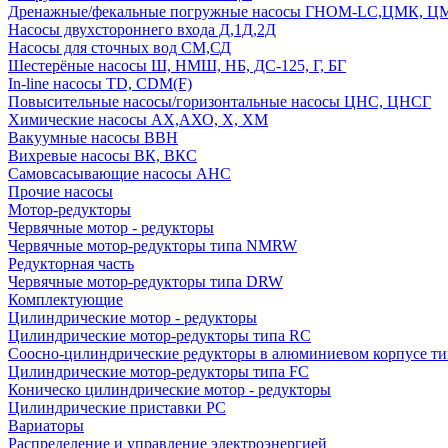
Дренажные/фекальные погружные насосы ГНОМ-LC,ЦМК, 
Насосы двухстороннего входа Д,1Д,2Д
Насосы для сточных вод СМ,СД
Шестерёные насосы Ш, НМШ, НБ, ДС-125, Г, БГ
In-line насосы TD, CDM(F)
Повысительные насосы/горизонтальные насосы ЦНС, ЦНСГ
Химические насосы АХ,АХО, Х, ХМ
Вакуумные насосы ВВН
Вихревые насосы ВК, ВКС
Самовсасывающие насосы АНС
Прочие насосы
Мотор-редукторы
Червячные мотор - редукторы
Червячные мотор-редукторы типа NMRW
Редукторная часть
Червячные мотор-редукторы типа DRW
Комплектующие
Цилиндрические мотор - редукторы
Цилиндрические мотор-редукторы типа RC
Соосно-цилиндрические редукторы в алюминиевом корпусе т
Цилиндрические мотор-редукторы типа FC
Коническо цилиндрические мотор - редукторы
Цилиндрические приставки PC
Вариаторы
Распределение и управление электроэнергией