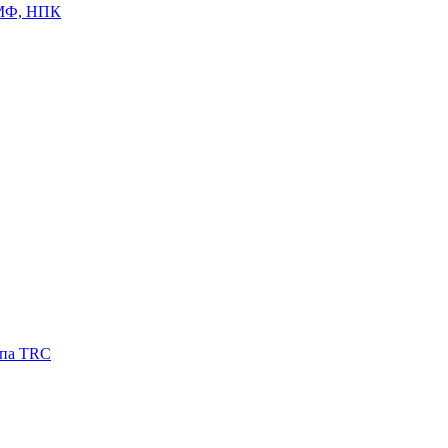
ЦМФ, НПК
ипа TRC