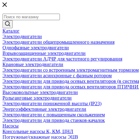
Каталог
Электродвигатели
Электродвигатели общепромышленного назначения
Однофазные электродвигатели
Взрывозащищенные электродвигатели
Электродвигатели АДЧР для частотного регулирования
Крановые электродвигатели
Электродвигатели со встроенным электромагнитным тормозом
Электродвигатели асинхронные с фазным ротором
Электродвигатели для привода осевых вентиляторов (в систем
Электродвигатели для привода осевых вентиляторов ПТИЧН
Высоковольтные электродвигатели
Рольганговые электродвигатели
Электродвигатели пониженной высоты (IP23)
Энергоэффективные электродвигатели
Электродвигатели с повышенным скольжением
Электродвигатели для привода станков-качалок
Насосы
Консольные насосы К, КМ, ЦНЛ
Погружные/скважные насосы ЭЦВ