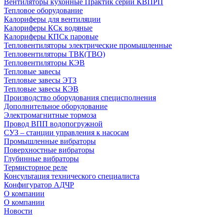
Вентиляторы кухонные Практик серии КВПРП
Тепловое оборудование
Калориферы для вентиляции
Калориферы КСк водяные
Калориферы КПСк паровые
Тепловентиляторы электрические промышленные
Тепловентиляторы ТВК(ТВО)
Тепловентиляторы КЭВ
Тепловые завесы
Тепловые завесы ЭТЗ
Тепловые завесы КЭВ
Производство оборудования специсполнения
Дополнительное оборудование
Электромагнитные тормоза
Провод ВПП водопогружной
СУЗ – станции управления к насосам
Промышленные вибраторы
Поверхностные вибраторы
Глубинные вибраторы
Термисторное реле
Консультация технического специалиста
Конфигуратор АДЧР
О компании
О компании
Новости