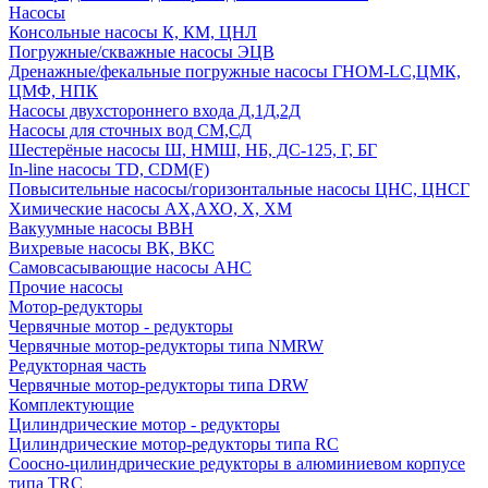
Насосы
Консольные насосы К, КМ, ЦНЛ
Погружные/скважные насосы ЭЦВ
Дренажные/фекальные погружные насосы ГНОМ-LC,ЦМК,
ЦМФ, НПК
Насосы двухстороннего входа Д,1Д,2Д
Насосы для сточных вод СМ,СД
Шестерёные насосы Ш, НМШ, НБ, ДС-125, Г, БГ
In-line насосы TD, CDM(F)
Повысительные насосы/горизонтальные насосы ЦНС, ЦНСГ
Химические насосы АХ,АХО, Х, ХМ
Вакуумные насосы ВВН
Вихревые насосы ВК, ВКС
Самовсасывающие насосы АНС
Прочие насосы
Мотор-редукторы
Червячные мотор - редукторы
Червячные мотор-редукторы типа NMRW
Редукторная часть
Червячные мотор-редукторы типа DRW
Комплектующие
Цилиндрические мотор - редукторы
Цилиндрические мотор-редукторы типа RC
Соосно-цилиндрические редукторы в алюминиевом корпусе
типа TRC