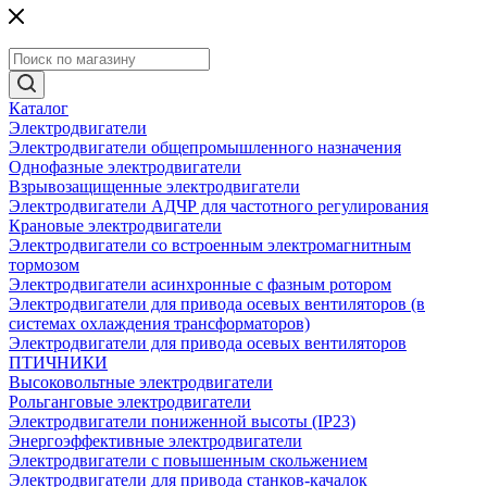
Каталог
Электродвигатели
Электродвигатели общепромышленного назначения
Однофазные электродвигатели
Взрывозащищенные электродвигатели
Электродвигатели АДЧР для частотного регулирования
Крановые электродвигатели
Электродвигатели со встроенным электромагнитным
тормозом
Электродвигатели асинхронные с фазным ротором
Электродвигатели для привода осевых вентиляторов (в
системах охлаждения трансформаторов)
Электродвигатели для привода осевых вентиляторов
ПТИЧНИКИ
Высоковольтные электродвигатели
Рольганговые электродвигатели
Электродвигатели пониженной высоты (IP23)
Энергоэффективные электродвигатели
Электродвигатели с повышенным скольжением
Электродвигатели для привода станков-качалок