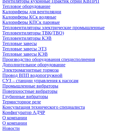
Вентиляторы кухонные Практик серии КВПРП
Тепловое оборудование
Калориферы для вентиляции
Калориферы КСк водяные
Калориферы КПСк паровые
Тепловентиляторы электрические промышленные
Тепловентиляторы ТВК(ТВО)
Тепловентиляторы КЭВ
Тепловые завесы
Тепловые завесы ЭТЗ
Тепловые завесы КЭВ
Производство оборудования специсполнения
Дополнительное оборудование
Электромагнитные тормоза
Провод ВПП водопогружной
СУЗ – станции управления к насосам
Промышленные вибраторы
Поверхностные вибраторы
Глубинные вибраторы
Термисторное реле
Консультация технического специалиста
Конфигуратор АДЧР
О компании
О компании
Новости