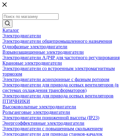
Каталог
Электродвигатели
Электродвигатели общепромышленного назначения
Однофазные электродвигатели
Взрывозащищенные электродвигатели
Электродвигатели АДЧР для частотного регулирования
Крановые электродвигатели
Электродвигатели со встроенным электромагнитным
тормозом
Электродвигатели асинхронные с фазным ротором
Электродвигатели для привода осевых вентиляторов (в
системах охлаждения трансформаторов)
Электродвигатели для привода осевых вентиляторов
ПТИЧНИКИ
Высоковольтные электродвигатели
Рольганговые электродвигатели
Электродвигатели пониженной высоты (IP23)
Энергоэффективные электродвигатели
Электродвигатели с повышенным скольжением
Электродвигатели для привода станков-качалок