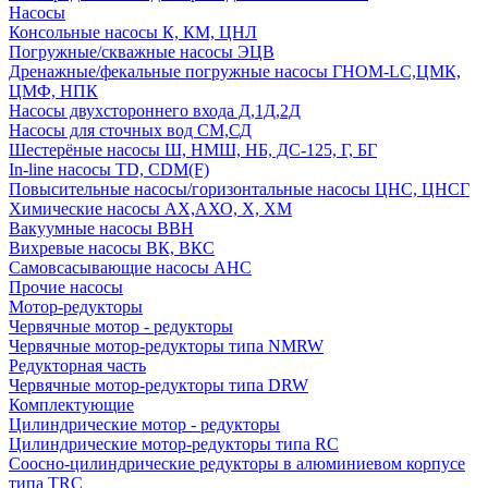
Насосы
Консольные насосы К, КМ, ЦНЛ
Погружные/скважные насосы ЭЦВ
Дренажные/фекальные погружные насосы ГНОМ-LC,ЦМК,
ЦМФ, НПК
Насосы двухстороннего входа Д,1Д,2Д
Насосы для сточных вод СМ,СД
Шестерёные насосы Ш, НМШ, НБ, ДС-125, Г, БГ
In-line насосы TD, CDM(F)
Повысительные насосы/горизонтальные насосы ЦНС, ЦНСГ
Химические насосы АХ,АХО, Х, ХМ
Вакуумные насосы ВВН
Вихревые насосы ВК, ВКС
Самовсасывающие насосы АНС
Прочие насосы
Мотор-редукторы
Червячные мотор - редукторы
Червячные мотор-редукторы типа NMRW
Редукторная часть
Червячные мотор-редукторы типа DRW
Комплектующие
Цилиндрические мотор - редукторы
Цилиндрические мотор-редукторы типа RC
Соосно-цилиндрические редукторы в алюминиевом корпусе
типа TRC