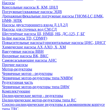
Насосы
Консольные насосы К, КМ, ЦНЛ
Погружные/скважные насосы ЭЦВ
Дренажные/фекальные погружные насосы ГНОМ-LC,ЦМК,
ЦМФ, НПК
Насосы двухстороннего входа Д,1Д,2Д
Насосы для сточных вод СМ,СД
Шестерёные насосы Ш, НМШ, НБ, ДС-125, Г, БГ
In-line насосы TD, CDM(F)
Повысительные насосы/горизонтальные насосы ЦНС, ЦНСГ
Химические насосы АХ,АХО, Х, ХМ
Вакуумные насосы ВВН
Вихревые насосы ВК, ВКС
Самовсасывающие насосы АНС
Прочие насосы
Мотор-редукторы
Червячные мотор - редукторы
Червячные мотор-редукторы типа NMRW
Редукторная часть
Червячные мотор-редукторы типа DRW
Комплектующие
Цилиндрические мотор - редукторы
Цилиндрические мотор-редукторы типа RC
Соосно-цилиндрические редукторы в алюминиевом корпусе
типа TRC