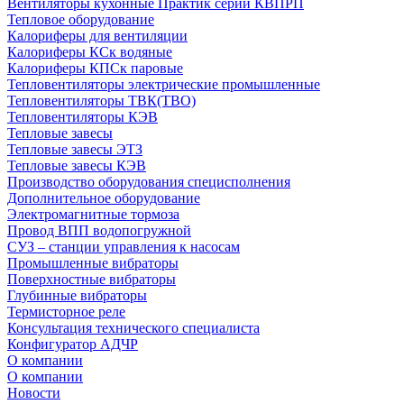
Вентиляторы кухонные Практик серии КВПРП
Тепловое оборудование
Калориферы для вентиляции
Калориферы КСк водяные
Калориферы КПСк паровые
Тепловентиляторы электрические промышленные
Тепловентиляторы ТВК(ТВО)
Тепловентиляторы КЭВ
Тепловые завесы
Тепловые завесы ЭТЗ
Тепловые завесы КЭВ
Производство оборудования специсполнения
Дополнительное оборудование
Электромагнитные тормоза
Провод ВПП водопогружной
СУЗ – станции управления к насосам
Промышленные вибраторы
Поверхностные вибраторы
Глубинные вибраторы
Термисторное реле
Консультация технического специалиста
Конфигуратор АДЧР
О компании
О компании
Новости