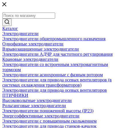
Каталог
Электродвигатели
Электродвигатели общепромышленного назначения
Однофазные электродвигатели
Взрывозащищенные электродвигатели
Электродвигатели АДЧР для частотного регулирования
Крановые электродвигатели
Электродвигатели со встроенным электромагнитным
тормозом
Электродвигатели асинхронные с фазным ротором
Электродвигатели для привода осевых вентиляторов (в
системах охлаждения трансформаторов)
Электродвигатели для привода осевых вентиляторов
ПТИЧНИКИ
Высоковольтные электродвигатели
Рольганговые электродвигатели
Электродвигатели пониженной высоты (IP23)
Энергоэффективные электродвигатели
Электродвигатели с повышенным скольжением
Электродвигатели для привода станков-качалок