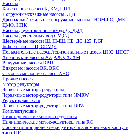
Насосы
Консольные насосы К, КМ, ЦНЛ
Погружные/скважные насосы ЭЦВ
Дренажные/фекальные погружные насосы ГНОМ-LC,ЦМК,
ЦМФ, НПК
Насосы двухстороннего входа Д,1Д,2Д
Насосы для сточных вод СМ,СД
Шестерёные насосы Ш, НМШ, НБ, ДС-125, Г, БГ
In-line насосы TD, CDM(F)
Повысительные насосы/горизонтальные насосы ЦНС, ЦНСГ
Химические насосы АХ,АХО, Х, ХМ
Вакуумные насосы ВВН
Вихревые насосы ВК, ВКС
Самовсасывающие насосы АНС
Прочие насосы
Мотор-редукторы
Червячные мотор - редукторы
Червячные мотор-редукторы типа NMRW
Редукторная часть
Червячные мотор-редукторы типа DRW
Комплектующие
Цилиндрические мотор - редукторы
Цилиндрические мотор-редукторы типа RC
Соосно-цилиндрические редукторы в алюминиевом корпусе
типа TRC