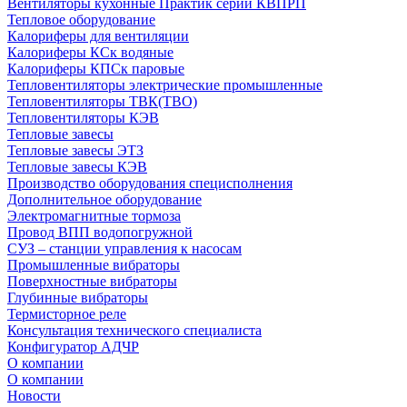
Вентиляторы кухонные Практик серии КВПРП
Тепловое оборудование
Калориферы для вентиляции
Калориферы КСк водяные
Калориферы КПСк паровые
Тепловентиляторы электрические промышленные
Тепловентиляторы ТВК(ТВО)
Тепловентиляторы КЭВ
Тепловые завесы
Тепловые завесы ЭТЗ
Тепловые завесы КЭВ
Производство оборудования специсполнения
Дополнительное оборудование
Электромагнитные тормоза
Провод ВПП водопогружной
СУЗ – станции управления к насосам
Промышленные вибраторы
Поверхностные вибраторы
Глубинные вибраторы
Термисторное реле
Консультация технического специалиста
Конфигуратор АДЧР
О компании
О компании
Новости