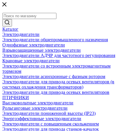
Каталог
Электродвигатели
Электродвигатели общепромышленного назначения
Однофазные электродвигатели
Взрывозащищенные электродвигатели
Электродвигатели АДЧР для частотного регулирования
Крановые электродвигатели
Электродвигатели со встроенным электромагнитным
тормозом
Электродвигатели асинхронные с фазным ротором
Электродвигатели для привода осевых вентиляторов (в
системах охлаждения трансформаторов)
Электродвигатели для привода осевых вентиляторов
ПТИЧНИКИ
Высоковольтные электродвигатели
Рольганговые электродвигатели
Электродвигатели пониженной высоты (IP23)
Энергоэффективные электродвигатели
Электродвигатели с повышенным скольжением
Электродвигатели для привода станков-качалок